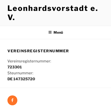
Zum
Leonhardsvorstadt e.
Inhalt
springen
V.
Menü
VEREINSREGISTERNUMMER
Vereinsregisternummer:
723301
Steurnummer:
DE 147325720
Facebook